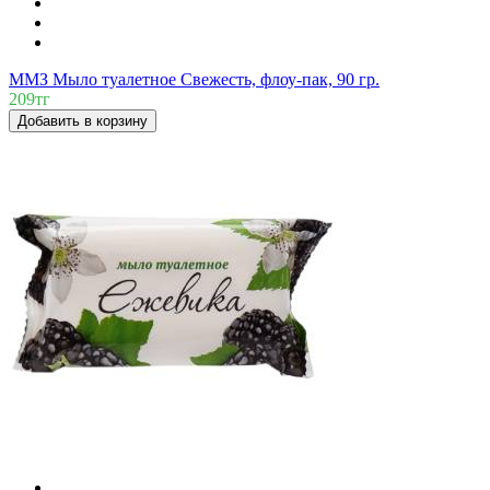
ММЗ Мыло туалетное Свежесть, флоу-пак, 90 гр.
209тг
Добавить в корзину