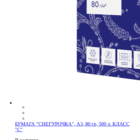
БУМАГА "СНЕГУРОЧКА", А3, 80 гр, 500 л. КЛАСС
"С"