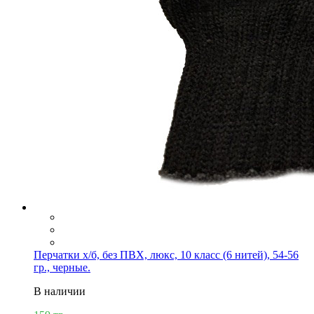
Перчатки х/б, без ПВХ, люкс, 10 класс (6 нитей), 54-56
гр., черные.
В наличии