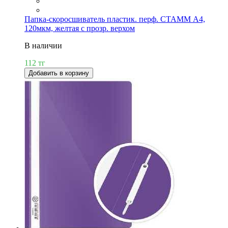
Папка-скоросшиватель пластик. перф. СТАММ А4,
120мкм, желтая с прозр. верхом
В наличии
112 тг
Добавить в корзину