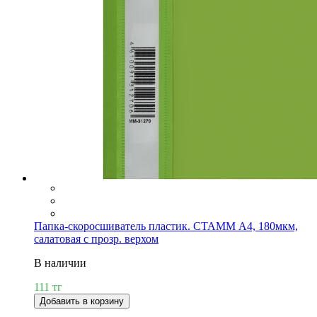
Папка-скоросшиватель пластик. СТАММ А4, 180мкм,
салатовая с прозр. верхом
В наличии
111 тг
Добавить в корзину