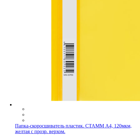
Папка-скоросшиватель пластик. СТАММ А4, 120мкм,
желтая с прозр. верхом.