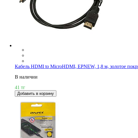
Кабель HDMI to MicroHDMI, EPNEW, 1,8 м, золотое покр
В наличии
41 тг
Добавить в корзину