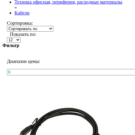
Техника офисная, периферия, расходные материалы
»
Кабели
Сортировка:
Показать по:
Фильтр
Диапазон цены: