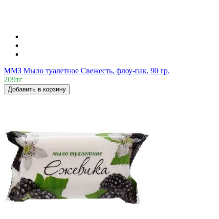
ММЗ Мыло туалетное Свежесть, флоу-пак, 90 гр.
209тг
Добавить в корзину