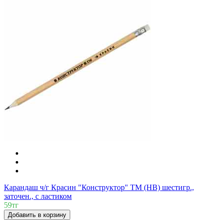
Карандаш ч/г Красин "Конструктор" ТМ (HB) шестигр.,
заточен., с ластиком
59тг
Добавить в корзину