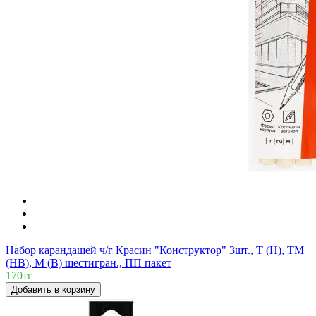
Набор карандашей ч/г Красин "Конструктор" 3шт., Т (H), ТМ
(HB), М (B) шестигран., ПП пакет
170тг
Добавить в корзину