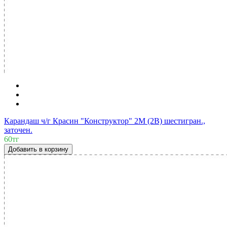
Карандаш ч/г Красин "Конструктор" 2М (2B) шестигран.,
заточен.
60тг
Добавить в корзину