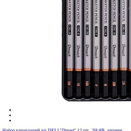
Набор карандашей ч/г DELI "Dmast" 12 шт., 2H-8B, заточен.,