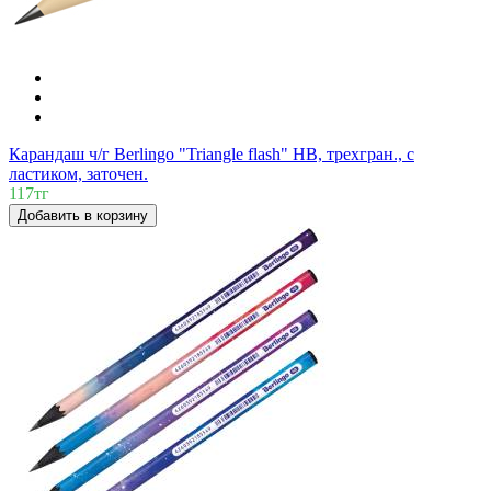
Карандаш ч/г Berlingo "Triangle flash" HB, трехгран., c
ластиком, заточен.
117тг
Добавить в корзину