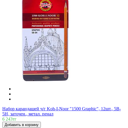
Набор карандашей ч/г Koh-I-Noor "1500 Graphic", 12шт., 5B-
5H, заточен., метал. пенал
6 243тг
Добавить в корзину