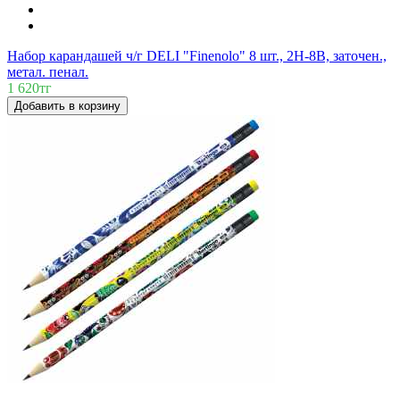
Набор карандашей ч/г DELI "Finenolo" 8 шт., 2H-8B, заточен.,
метал. пенал.
1 620тг
Добавить в корзину