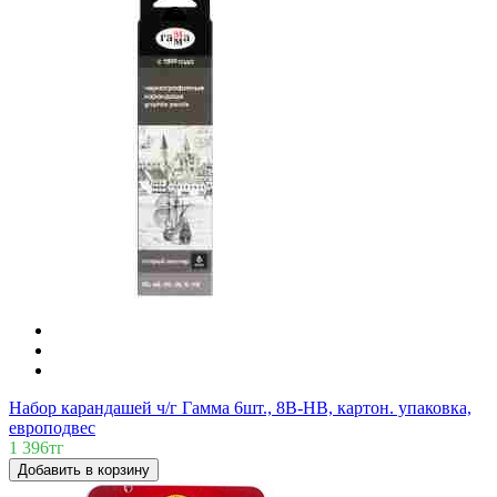
Набор карандашей ч/г Гамма 6шт., 8B-HB, картон. упаковка,
европодвес
1 396тг
Добавить в корзину