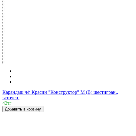
Карандаш ч/г Красин "Конструктор" М (B) шестигран.,
заточен.
42тг
Добавить в корзину