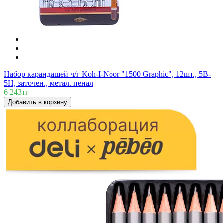
Набор карандашей ч/г Koh-I-Noor "1500 Graphic", 12шт., 5B-
5H, заточен., метал. пенал
6 243тг
Добавить в корзину