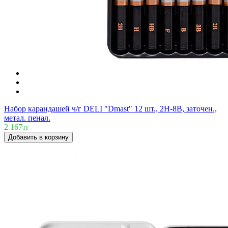
Набор карандашей ч/г DELI "Dmast" 12 шт., 2H-8B, заточен.,
метал. пенал.
2 167тг
Добавить в корзину