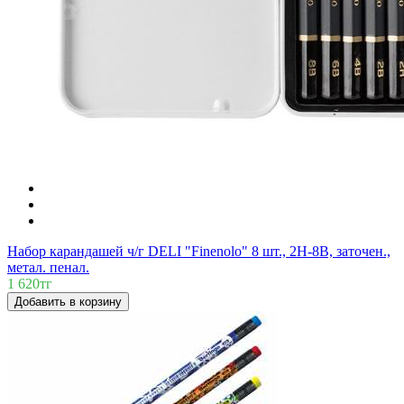
Набор карандашей ч/г DELI "Finenolo" 8 шт., 2H-8B, заточен.,
метал. пенал.
1 620тг
Добавить в корзину