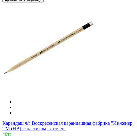
Карандаш ч/г Воскресенская карандашная фабрика "Инженер"
ТМ (HB), с ластиком, заточен.
48тг