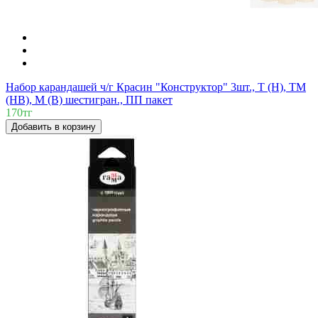
Набор карандашей ч/г Красин "Конструктор" 3шт., Т (H), ТМ
(HB), М (B) шестигран., ПП пакет
170тг
Добавить в корзину