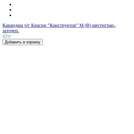
Карандаш ч/г Красин "Конструктор" М (B) шестигран.,
заточен.
42тг
Добавить в корзину