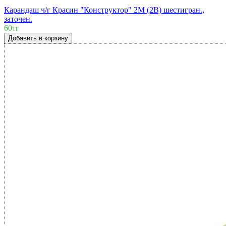
Карандаш ч/г Красин "Конструктор" 2М (2B) шестигран.,
заточен.
60тг
Добавить в корзину