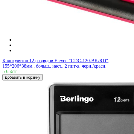
Калькулятор 12 разрядов Eleven "CDC-120-BK/RD",
155*206*38мм., больш., наст., 2 пит-я, черн./красн.
5 656тг
Добавить в корзину