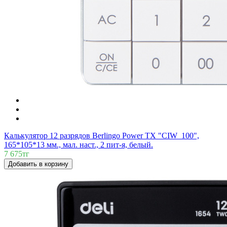
Калькулятор 12 разрядов Berlingo Power TX "CIW_100",
165*105*13 мм., мал. наст., 2 пит-я, белый.
7 675тг
Добавить в корзину