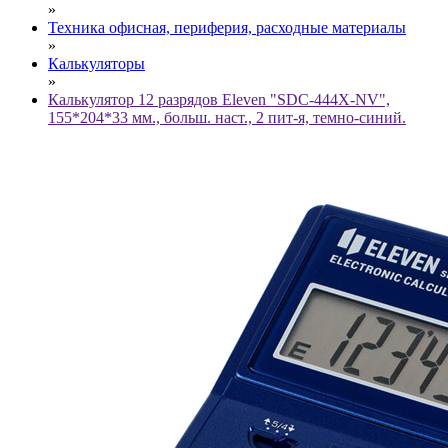
»
Техника офисная, периферия, расходные материалы
»
Калькуляторы
»
Калькулятор 12 разрядов Eleven "SDC-444X-NV",
155*204*33 мм., больш. наст., 2 пит-я, темно-синий.