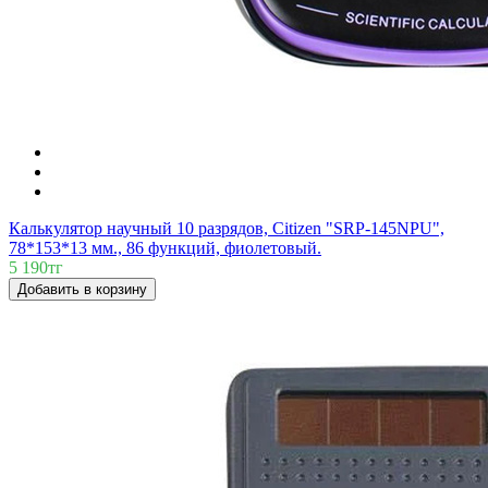
Калькулятор научный 10 разрядов, Citizen "SRP-145NPU",
78*153*13 мм., 86 функций, фиолетовый.
5 190тг
Добавить в корзину