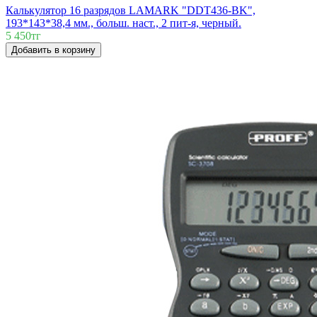
Калькулятор 16 разрядов LAMARK "DDT436-BK",
193*143*38,4 мм., больш. наст., 2 пит-я, черный.
5 450тг
Добавить в корзину