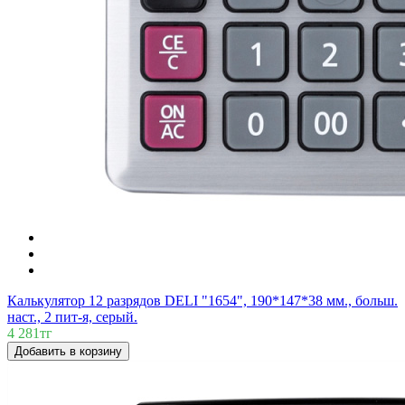
Калькулятор 12 разрядов DELI "1654", 190*147*38 мм., больш.
наст., 2 пит-я, серый.
4 281тг
Добавить в корзину